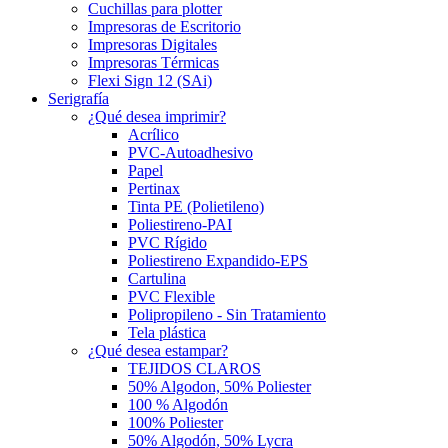
Cuchillas para plotter
Impresoras de Escritorio
Impresoras Digitales
Impresoras Térmicas
Flexi Sign 12 (SAi)
Serigrafía
¿Qué desea imprimir?
Acrílico
PVC-Autoadhesivo
Papel
Pertinax
Tinta PE (Polietileno)
Poliestireno-PAI
PVC Rígido
Poliestireno Expandido-EPS
Cartulina
PVC Flexible
Polipropileno - Sin Tratamiento
Tela plástica
¿Qué desea estampar?
TEJIDOS CLAROS
50% Algodon, 50% Poliester
100 % Algodón
100% Poliester
50% Algodón, 50% Lycra