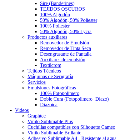
Sire (Banderines)
TEJIDOS OSCUROS
100% Algodón
50% Algodón, 50% Poliester
100% Poliester
50% Algodón, 50% Lycra
Productos auxiliares
Removedor de Emulsión
Removedor de Tinta Seca
Desengrasante de Pantalla
Auxiliares de emulsión
Textilcrom
Tejidos Técnicos
Máquinas de Serigrafía
Servicios
Emulsiones Fotográficas
100% Fotopolimero
Doble Cura (Fotopolimero+Diazo)
Diazoica
Videos
Graphtec
Vinilo Sublimable Plus
Cuchillas compatibles con Silhouette Cameo
Vinilo Sublimable Brillante
Adhesivo Sublimable A4 - Resistente al agua