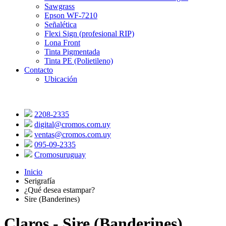
Sawgrass
Epson WF-7210
Señalética
Flexi Sign (profesional RIP)
Lona Front
Tinta Pigmentada
Tinta PE (Polietileno)
Contacto
Ubicación
2208-2335
digital@cromos.com.uy
ventas@cromos.com.uy
095-09-2335
Cromosuruguay
Inicio
Serigrafía
¿Qué desea estampar?
Sire (Banderines)
Claros - Sire (Banderines)