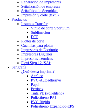
Reparación de Impresoras
Señalización de empresas
Señalética de Seguridad
Impresión y corte (textil)
Productos
Insumos Transfer
Vinilo de corte SportFilm
Sublimación
DTF
Plotter de corte
Cuchillas para plotter
Impresoras de Escritorio
Impresoras Digitales
Impresoras Térmicas
Flexi Sign 12 (SAi)
Serigrafía
¿Qué desea imprimir?
Acrílico
PVC-Autoadhesivo
Papel
Pertinax
Tinta PE (Polietileno)
Poliestireno-PAI
PVC Rígido
Poliestireno Expandido-EPS