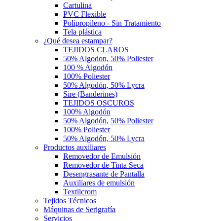
Cartulina
PVC Flexible
Polipropileno - Sin Tratamiento
Tela plástica
¿Qué desea estampar?
TEJIDOS CLAROS
50% Algodon, 50% Poliester
100 % Algodón
100% Poliester
50% Algodón, 50% Lycra
Sire (Banderines)
TEJIDOS OSCUROS
100% Algodón
50% Algodón, 50% Poliester
100% Poliester
50% Algodón, 50% Lycra
Productos auxiliares
Removedor de Emulsión
Removedor de Tinta Seca
Desengrasante de Pantalla
Auxiliares de emulsión
Textilcrom
Tejidos Técnicos
Máquinas de Serigrafía
Servicios